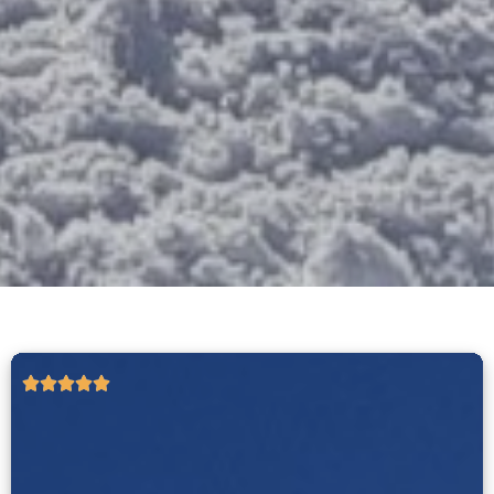




